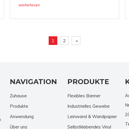
auch
weiterlesen
1
2
»
NAVIGATION
PRODUKTE
A
Zuhause
Flexibles Banner
N
Produkte
Industrielles Gewebe
2
Anwendung
Leinwand & Wandpapier
n
T
Über uns
Selbstklebendes Vinyl