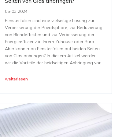
Seiten von Glas anbringen?
05-03 2024
Fensterfolien sind eine vielseitige Lösung zur
Verbesserung der Privatsphäre, zur Reduzierung
von Blendeffekten und zur Verbesserung der
Energieeffizienz in Ihrem Zuhause oder Büro.
Aber kann man Fensterfolien auf beiden Seiten
von Glas anbringen? In diesem Artikel werden
wir die Vorteile der beidseitigen Anbringung von
Fensterfolien untersuchen, einschließlich eines
erhöhten UV-Schutzes
weiterlesen