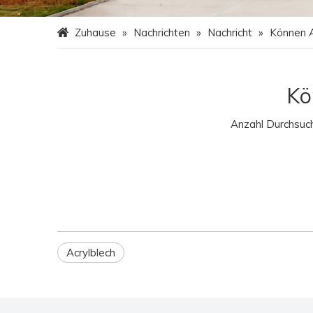
Zuhause
»
Nachrichten
»
Nachricht
»
Können A
Kö
Anzahl Durchsuc
Acrylblech