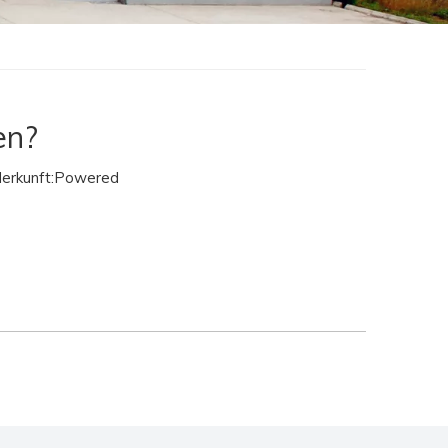
en?
rkunft:
Powered