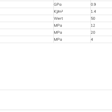
GPa
0.9
KJ/m²
1.4
Wert
50
MPa
12
MPa
20
MPa
4