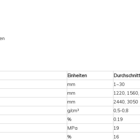
den
Einheiten
Durchschnitt
mm
1~30
mm
1220, 1560,
mm
2440, 3050
g/cm³
0,5-0,8
%
0.19
MPa
19
%
16