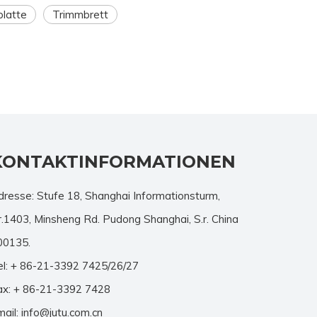
latte
Trimmbrett
KONTAKTINFORMATIONEN
dresse: Stufe 18, Shanghai Informationsturm,
r.1403, Minsheng Rd. Pudong Shanghai, S.r. China
00135.
el: + 86-21-3392 7425/26/27
ax: + 86-21-3392 7428
mail:
info@jutu.com.cn