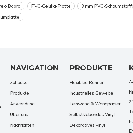
rex-Board
PVC-Celuka-Platte
3 mm PVC-Schaumstoffp
umplatte
NAVIGATION
PRODUKTE
A
Zuhause
Flexibles Banner
N
Produkte
Industrielles Gewebe
2
Anwendung
Leinwand & Wandpapier
n
T
Über uns
Selbstklebendes Vinyl
F
Nachrichten
Dekoratives vinyl
E